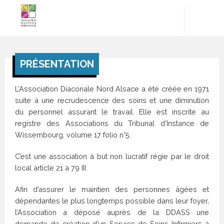
PRÉSENTATION
CENTRE
CENTRE
DE SOINS
DE SOINS
INFIRMIERS
DE
L’Association Diaconale Nord Alsace a été créée en 1971
et SSIAD
BETSCHDORF
suite à une recrudescence des soins et une diminution
10 rue de
8 rue des
du personnel assurant le travail. Elle est inscrite au
l’église
potiers
registre des Associations du Tribunal d’Instance de
67360
67660
Wissembourg, volume 17 folio n°5.
WOERTH
BETSCHDORF
C’est une association à but non lucratif régie par le droit
Tél :
03
Tél :
03
88 09 32
88 54
42
local article 21 à 79 III.
58
89
Afin d’assurer le maintien des personnes âgées et
Horaires
Horaires
dépendantes le plus longtemps possible dans leur foyer,
du
du
l’Association a déposé auprès de la DDASS une
secrétariat
secrétariat
demande de création d’un Service de Soins Infirmiers à