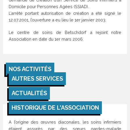
:
:
Domicile pour Personnes Agées (SSIAD).
Du lundi
Lundi
au
13h30 à
L’arrêté portant autorisation de création a été signé le
vendredi
16h30
12.07.2001, l’ouverture a eu lieu le 1er janvier 2003.
8h à
12h30
> PLAN
Le centre de soins de Betschdorf a rejoint notre
D’ACCÈS
>
Association en date du 1er mars 2006.
Accueil
NOUS
téléphonique
CONTACTER
14h à 19h
puis
transfert
NOS ACTIVITÉS
sur
répondeur
AUTRES SERVICES
> PLAN
ACTUALITÉS
D’ACCÈS
>
NOUS
HISTORIQUE DE L'ASSOCIATION
CONTACTER
A l’origine des œuvres diaconales, les soins infirmiers
étaient assurés par des sœurs gardes-malade