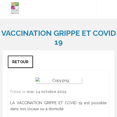
VACCINATION GRIPPE ET COVID
CENTRE
CENTRE
DE SOINS
DE SOINS
19
INFIRMIERS
DE
et SSIAD
BETSCHDORF
10 rue de
8 rue des
l’église
potiers
RETOUR
67360
67660
WOERTH
BETSCHDORF
Tél :
03
Tél :
03
88 09 32
88 54
42
mar. 14 octobre 2025
58
89
Horaires
Horaires
LA VACCINATION GRIPPE ET COVID 19 est possible
du
du
dans nos locaux ou à domicile
secrétariat
secrétariat