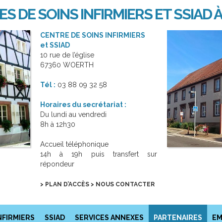
S DE SOINS INFIRMIERS ET SSIA
CENTRE DE SOINS INFIRMIERS
et SSIAD
10 rue de l’église
67360 WOERTH
Tél :
03 88 09 32 58
Horaires du secrétariat :
Du lundi au vendredi
8h à 12h30
Accueil téléphonique
14h à 19h puis transfert sur
répondeur
> PLAN D’ACCÈS
> NOUS CONTACTER
NFIRMIERS
SSIAD
SERVICES ANNEXES
PARTENAIRES
EM